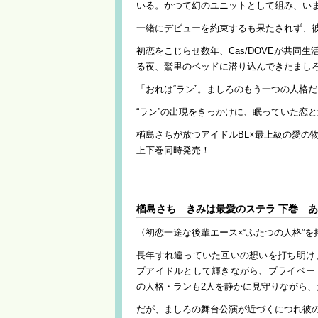
いる。かつて幻のユニットとして組み、い
一緒にデビューを約束するも果たされず、
初恋をこじらせ数年、Cas/DOVEが共
る夜、鷲里のベッドに潜り込んできたまし
「おれは“ラン”。ましろのもう一つの人格
“ラン”の出現をきっかけに、眠っていた恋
楢島さちが放つアイドルBL×最上級の愛の
上下巻同時発売！
楢島さち きみは最愛のステラ 下巻 
〈初恋一途な後輩エース×“ふたつの人格”
長年すれ違っていた互いの想いを打ち明け
プアイドルとして輝きながら、プライベー
の人格・ランも2人を静かに見守りながら、
だが、ましろの舞台公演が近づくにつれ彼