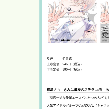
発行 竹書房
上巻定価 946円（税込）
下巻定価 990円（税込）
楢島さち きみは最愛のステラ 上巻 
〈初恋一途な後輩エース×“ふたつの人格”
人気アイドルグループCas/DOVE（キ