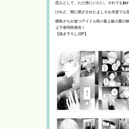
恋人として、ただ傍にいたい。それでも触
けれど、闇に閉ざされたましろを何度でも
楢島さちが放つアイドルBL×最上級の愛の
上下巻同時発売！
【描き下ろし10P】