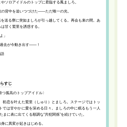
まやソロアイドルのトップに君臨する鳳ましろ。
彼の背中を追いつづけた――ただ唯一の光。
同生活を送る寮に突如ましろが引っ越してくる。再会も束の間。あ
ろは甘く鷲里を誘惑する。
だよ」
と過去が今動き出す――！
物語
あらすじ
を持つ孤高のトップアイドル〉
、初恋を叶えた鷲里（しゅり）とましろ。ステージではトッ
トでは甘やかに愛を深める日々。ましろの中に眠るもう一人
たまに表に出てくる順調な“共犯関係”を続けていた。
の身に異変が起きはじめる。