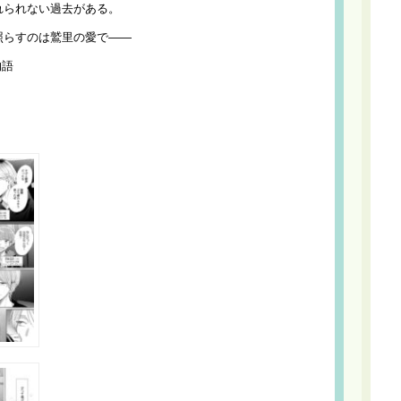
れられない過去がある。
照らすのは鷲里の愛で――
物語