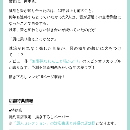
警官は、仲本晋。
誠治と晋が知り合ったのは、10年以上も前のこと。
何年も連絡すらとっていなかった2人は、晋が店近くの交番勤務に
なったことで再会する。
以来、昔と変わらない付き合いが続いていたのだが…
「男に乗り換えよっかなァ」
誠治が何気なく発した言葉が、晋の積年の想いに火をつけ
て…！？
デビュー作
『無邪気なわんこと猫かぶり』
のスピンオフカップル
が織りなす、予測不能＆初恋みたいな年の差ラブ！
描き下ろしマンガ16ページ収録！
店舗特典情報
■特約店
特約書店限定 描き下ろしペーパー
※
「麗人セレクション」の対応書店と共通の店舗様
となります。