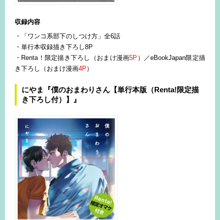
収録内容
・「ワンコ系部下のしつけ方」全6話
・単行本収録描き下ろし8P
・Renta！限定描き下ろし（おまけ漫画
5P
）／eBookJapan限定描
き下ろし（おまけ漫画
4P
）
にやま『僕のおまわりさん【単行本版（Renta!限定描
き下ろし付）】』