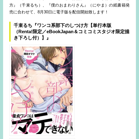
方』（千束るち）、『僕のおまわりさん』（にやま）の紙書籍発
売に合わせて、8月30日に電子版を配信開始致します！
千束るち『ワンコ系部下のしつけ方【単行本版
（Renta!限定／eBookJapan＆コミコミスタジオ限定描
き下ろし付）】』