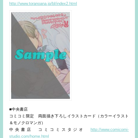
http://www.toranoana.jp/bl/index2.html
■中央書店
コミコミ限定 両面描き下ろしイラストカード（カラーイラスト
＆モノクロマンガ）
中央書店 コミコミスタジオ
http://www.comicomi-
studio.com/home.html