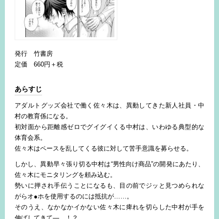
発行 竹書房
定価 660円＋税
あらすじ
アダルトグッズ会社で働く佐々木は、異動してきた新人社員・中
村の教育係になる。
初対面から距離感ゼロでグイグイくる中村は、いわゆる典型的な
体育会系。
佐々木はペースを乱してくる彼に対して苦手意識を募らせる。
しかし、異動早々張り切る中村は“男性向け商品”の開発にあたり、
佐々木にモニタリングを頼み込む。
勢いに押され手伝うことになるも、目の前でジッと見つめられな
がらオ●ホを使用するのには抵抗が……。
そのうえ、なかなかイかない佐々木に痺れを切らした中村が手を
伸ばしてきて―…！？