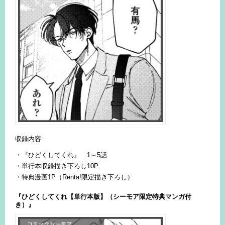
収録内容
・『ひどくしてくれ』 1～5話
・単行本収録描き下ろし10P
・特典漫画1P（Renta!限定描き下ろし）
『ひどくしてくれ【単行本版】（シーモア限定特典マンガ付
き）』