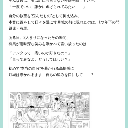
そんな彼は、実は誰にも言えない性癖を隠していた。
「一度でいい、誰かに虐げられてみたい―…」
自分の欲望を”歪んだもの”として抑え込み、
本音に蓋をして日々を過ごす月城の前に現れたのは、1つ年下の問
題児・有馬。
ある日、2人きりになったその瞬間、
有馬が意味深な笑みを浮かべて言い放ったのは…
「アンタって…痛いのが好きなの？」
「言ってみなよ。どうしてほしい？」
初めて“本当の自分”を暴かれる高揚感に
月城は導かれるまま、自らの望みを口にして――？