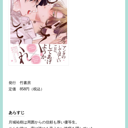
発行 竹書房
定価 858円（税込）
あらすじ
月城祐樹は周囲からの信頼も厚い優等生。