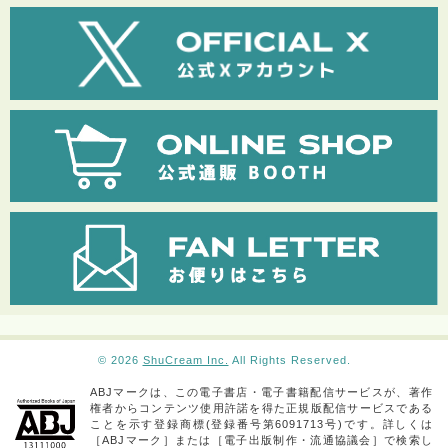
© 2026
ShuCream Inc.
All Rights Reserved.
ABJマークは、この電子書店・電子書籍配信サービスが、著作
権者からコンテンツ使用許諾を得た正規版配信サービスである
ことを示す登録商標(登録番号第6091713号)です。詳しくは
［ABJマーク］または［電子出版制作・流通協議会］で検索し