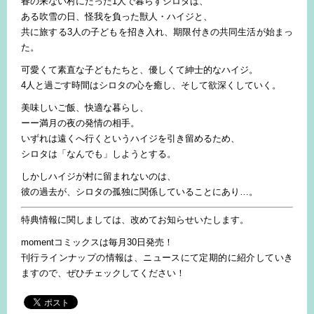
春の来ない村にたった1人で暮らすシロタは、
ある吹雪の日、怪我を負った獣人・ハイジと、
共に旅する3人の子どもを招き入れ、期限付きの共同生活が始まっ
た。
可愛くて素直な子どもたちと、優しくて紳士的なハイジ。
4人と過ごす時間はシロタの心を癒し、そして欲深くしていく。
美味しいご飯、快適な暮らし、
ーー満月の夜の発情の相手。
いずれは遠くへ行くというハイジを引き留めるため、
シロタは「なんでも」しようとする。
しかしハイジが村に留まれないのは、
彼の過去が、シロタの孤独に関係していることにあり…。
特典情報に関しましては、改めてお知らせいたします。
momentコミックスは毎月30日発売！
刊行ラインナップの情報は、ニュースにて定期的に紹介していき
ますので、ぜひチェックしてください！