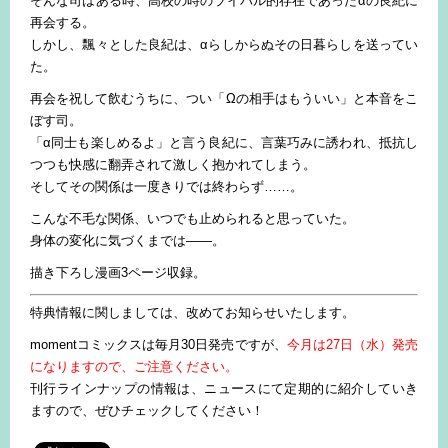
そんな司はある時、高校の時のライバル的存在であったαの良紀に
再会する。
しかし、飄々とした良紀は、αらしからぬその日暮らしを送ってい
た。
再会を祝して飲むうちに、つい「Ωの相手はもういい」と本音をこ
ぼす司。
「α同士も楽しめるよ」と言う良紀に、言葉巧みに誘われ、抵抗し
つつも快感に翻弄されて激しく抱かれてしまう。
そしてその関係は一度きりでは終わらず……。
こんな不毛な関係、いつでも止められると思っていた。
身体の変化に気づくまでは――。
描き下ろし漫画3ページ収録。
特典情報に関しましては、改めてお知らせいたします。
momentコミックスは毎月30日発売ですが、
今月は27日（水）発売
になりますので、ご注意ください。
刊行ラインナップの情報は、ニュースにて定期的に紹介していき
ますので、ぜひチェックしてください！