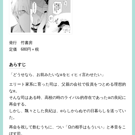
発行 竹書房
定価 680円＋税
あらすじ
「どうせなら、お前みたいなαをヒィヒィ言わせたい」
エリート家系に育った司は、父親の会社で役員をつとめる理想的
なα。
そんな司はある時、高校の時のライバル的存在であったαの良紀に
再会する。
しかし、飄々とした良紀は、αらしからぬその日暮らしを送ってい
た。
再会を祝して飲むうちに、つい「Ωの相手はもういい」と本音をこ
ぼす司。