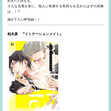
好きだと訴える。
そんな石黒を前に、他人に執着する気持ちを忘れたはずの高橋
は…！？
描き下ろし8P収録！！
柏木真 『イミテーションメイト』