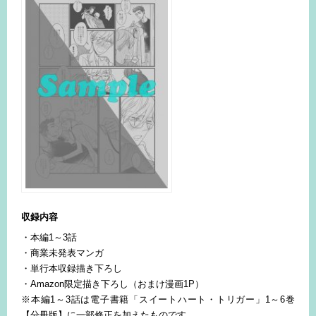
収録内容
・本編1～3話
・商業未発表マンガ
・単行本収録描き下ろし
・Amazon限定描き下ろし（おまけ漫画1P）
※本編1～3話は電子書籍「スイートハート・トリガー」1～6巻
【分冊版】に一部修正を加えたものです。