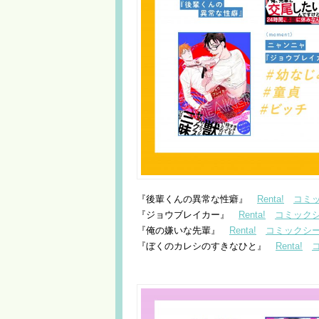
『後輩くんの異常な性癖』
Renta!
コミ
『ジョウブレイカー』
Renta!
コミック
『俺の嫌いな先輩』
Renta!
コミックシ
『ぼくのカレシのすきなひと』
Renta!