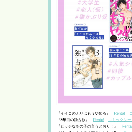
『イイコのふりはもうやめる』
Renta!
『3年目の独占欲』
Renta!
コミックシー
『ビッチなあの子の言うとおり！』
Renta