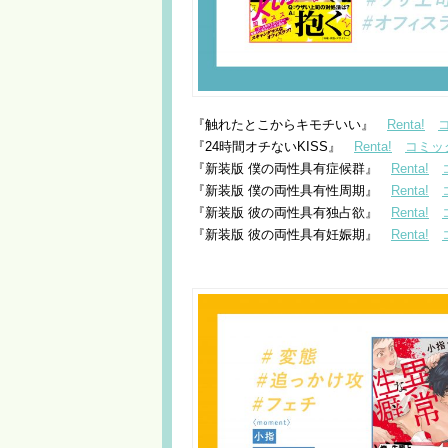
『触れたとこからキモチいい』
Renta!
『24時間オチないKISS』
Renta!
コミッ
『新装版 僕の両性具有症候群』
Renta!
『新装版 僕の両性具有性周期』
Renta!
『新装版 彼の両性具有独占欲』
Renta!
『新装版 彼の両性具有妊娠期』
Renta!