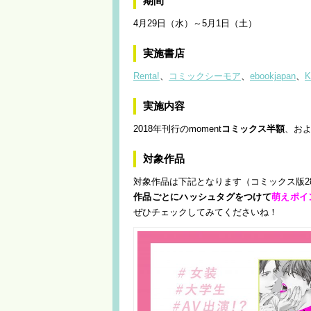
期間
4月29日（水）～5月1日（土）
実施書店
Renta!
、
コミックシーモア
、
ebookjapan
、
K
実施内容
2018年刊行のmoment
コミックス半額
、お
対象作品
対象作品は下記となります（コミックス版2
作品ごとにハッシュタグをつけて
萌えポイ
ぜひチェックしてみてくださいね！