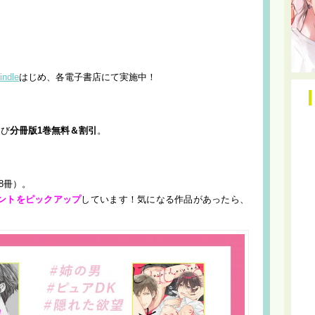
indle
はじめ、各電子書店にて実施中！
よび
分冊版1巻無料＆割引
。
8冊）。
ントをピックアップ
しています！気になる作品があったら、