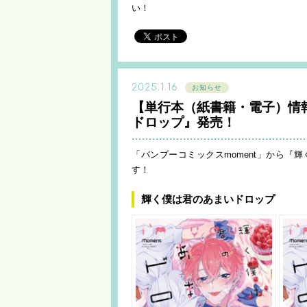
い！
2025.1.16
お知らせ
【単行本（紙書籍・電子）情
ドロップ』発売！
「バンブーコミックスmoment」から『
す！
輝く僕は君のあまいドロップ