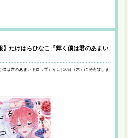
報】たけはらひなこ『輝く僕は君のあまい
輝く僕は君のあまいドロップ』が1月30日（木）に発売致しま