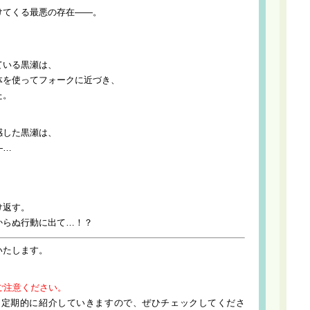
けてくる最悪の存在――。
。
ている黒瀬は、
体を使ってフォークに近づき、
た。
。
感した黒瀬は、
―…
け返す。
からぬ行動に出て…！？
いたします。
ご注意ください。
て定期的に紹介していきますので、ぜひチェックしてくださ