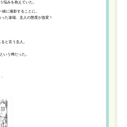
いう悩みを抱えていた。
一緒に撮影することに。
合った途端、圭人の態度が急変！
じると言う圭人。
”という噂だった。
。
く、