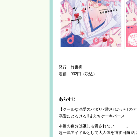
発行 竹書房
定価 902円（税込）
あらすじ
【クールな溺愛スパダリ×愛されたがりのア
溺愛にとろける!!甘えちケーキバース
本当の自分は誰にも愛されない――…。
超一流アイドルとして大人気を博す日向 岬