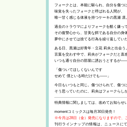
フォークとは、本能に駆られ、自分を傷つ
味覚を失ったフォークと呼ばれる人間が、
唯一甘く感じる体液を持つケーキの黒瀬 凛
過去のトラウマによりフォークを酷く嫌っ
その復讐心から、甘美な餌である自分の身
夢中にさせては捨てる行為を繰り返してい
ある日、黒瀬は好青年・立花 莉央と出会う
言葉を交わす中で、莉央がフォークだと直
いつも通り自分の部屋に誘おうとするが―
「傷ついてほしくないんです
せめて 僕といる時だけでも――」
今日もいつもと同じ。傷つけられて、傷つ
そう思っていたのに、莉央はフォークらし
特典情報に関しましては、改めてお知らせ
momentコミックスは毎月30日発売！
※今月は28日（金）発売になりますので、
刊行ラインナップの情報は、ニュースに