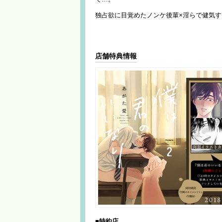
独占欲に目覚めたノンケ後輩×淫らで健気
店舗特典情報
■特約店