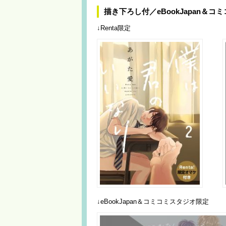
描き下ろし付／eBookJapan＆
↓Renta限定
↓eBookJapan＆コミコミスタジオ限定