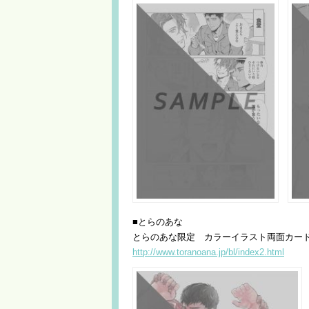
■とらのあな
とらのあな限定 カラーイラスト両面カー
http://www.toranoana.jp/bl/index2.html