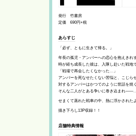
発行 竹書房
定価 690円+税
あらすじ
「必ず、ともに生きて帰る。」
年長の孤児・アンバーへの恋心を抱えきれ
時が経ち成長した彼は、入隊し赴いた戦地
「戦場で再会したくなかった…」
アンバーを死なせたくない苦悩と、こじら
対するアンバーはかつてのように世話を焼
そんな二人がとある争いに巻き込まれ――
せまくて蒸れた戦車の中、熱に浮かされた
描き下ろし13P収録！！
店舗特典情報