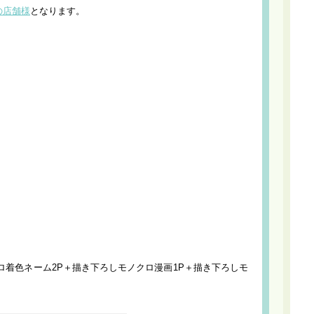
の店舗様
となります。
ロ着色ネーム2P＋描き下ろしモノクロ漫画1P＋描き下ろしモ