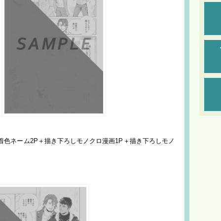
着色ネーム2P＋描き下ろしモノクロ漫画1P＋描き下ろしモノ