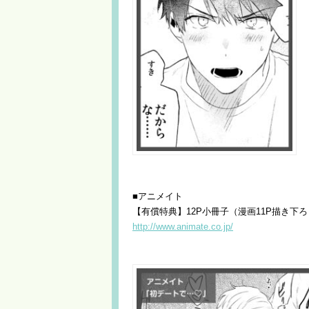
■アニメイト
【有償特典】12P小冊子（漫画11P描き下
http://www.animate.co.jp/