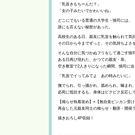
「乳首きもちーんだ？」
「女の子みたいでかわいいね」
どこにでもいる普通の大学生・慎司には、
誰にも言えない秘密があった。
高校生のある日、親友に乳首を触られて気
その日から今までずっと、その気持ちよさ
そんな自分に気づかぬフリをして過ごす慎
ある日再び現れた、かつての親友・恭。
空き教室で2人きりになった瞬間、慎司に迫
「乳首でイってみてよ あの時みたいに」
撫でられ、引っ掻かれ、舐められ、噛まれ
必死に抵抗するも、身体はビクビク反応し
【拗らせ執着攻め】×【無自覚ビンカン受け
再会した元親友同士の拗らせ・翻弄・開発
描きおろし4P収録！