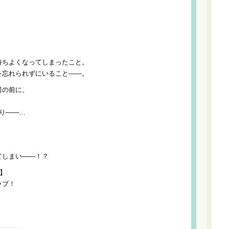
持ちよくなってしまったこと。
を忘れられずにいること――。
司の前に、
り――…
、
てしまい――！？
】
ラブ！