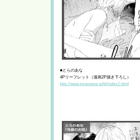
■とらのあな
4Pリーフレット（漫画2P描き下ろし）
http://www.toranoana.jp/bl/index2.html