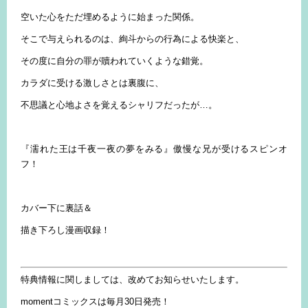
空いた心をただ埋めるように始まった関係。
そこで与えられるのは、絢斗からの行為による快楽と、
その度に自分の罪が贖われていくような錯覚。
カラダに受ける激しさとは裏腹に、
不思議と心地よさを覚えるシャリフだったが…。
『濡れた王は千夜一夜の夢をみる』傲慢な兄が受けるスピンオ
フ！
カバー下に裏話＆
描き下ろし漫画収録！
特典情報に関しましては、改めてお知らせいたします。
momentコミックスは毎月30日発売！