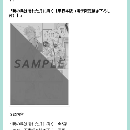
『暁の鳥は濡れた月に跪く【単行本版（電子限定描き下ろし
付）】』
収録内容
・暁の鳥は濡れた月に跪く 全5話