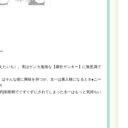
ー
えたいち）。実はケンカ鬼強な【最狂ヤンキー】に無意識で
）はそんな彼に興味を持つが、太一は裏人格になるとオ●ニー
!
的]初射精でぐずぐずにされてしまった太一はもっと気持ちい