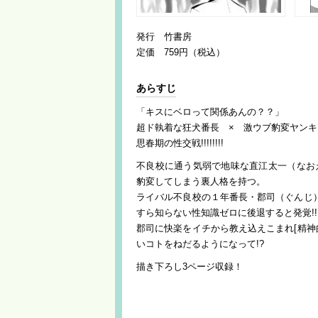
発行 竹書房
定価 759円（税込）
あらすじ
「キスにベロって関係あんの？？」
超ド執着な狂犬番長 × 激ウブ豹変ヤンキ
思春期の性交戦!!!!!!!!
不良校に通う気弱で地味な直江太一（なお
豹変してしまう裏人格を持つ。
ライバル不良校の１年番長・郡司（ぐんじ
すら知らない性知識ゼロに後退すると発覚!!!
郡司に快楽をイチから教え込えこまれ[精神
いコトをねだるようになって!?
描き下ろし3ページ収録！