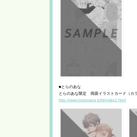
■とらのあな
とらのあな限定 両面イラストカード（カ
http://www.toranoana.jp/bl/index2.html