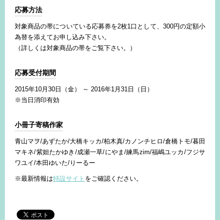
応募方法
対象商品の帯についている応募券を2枚1口として、300円の定額小
為替を添えてお申し込み下さい。
（詳しくは対象商品の帯をご覧下さい。）
応募受付期間
2015年10月30日（金） ～ 2016年1月31日（日）
※当日消印有効
小冊子寄稿作家
青山マヲ/あずたか/大橋キッカ/柏木真/カノンチヒロ/倉橋トモ/暮田
マキネ/紫妲たかゆき/成瀬一草/にやま/練馬zim/福嶋ユッカ/フジサ
ワユイ/本田ゆいた/りーるー
※最新情報は
特設サイト
をご確認ください。