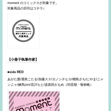
moment のコミックスが対象です。
対象商品の目印はコチラ↓
【小冊子執筆作家】
■side RED
あがた愛/鹿島こたる/加藤スス/カノンチヒロ/楢島さち/にやま/ニャ
ンニャ/練馬zim/花川ちと/波真田かもめ（50音順・敬称略）