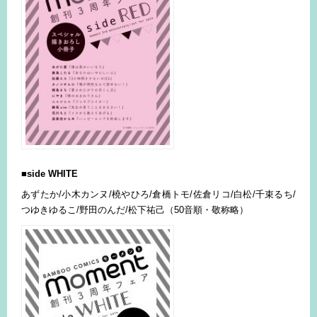
■side WHITE
あずたか/小木カンヌ/橈やひろ/倉橋トモ/佐倉リコ/白松/千束るち/
つゆきゆるこ/野田のんだ/松下祐己（50音順・敬称略）