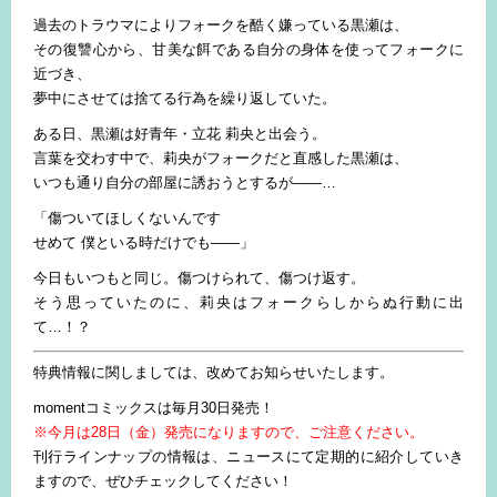
過去のトラウマによりフォークを酷く嫌っている黒瀬は、
その復讐心から、甘美な餌である自分の身体を使ってフォークに
近づき、
夢中にさせては捨てる行為を繰り返していた。
ある日、黒瀬は好青年・立花 莉央と出会う。
言葉を交わす中で、莉央がフォークだと直感した黒瀬は、
いつも通り自分の部屋に誘おうとするが――…
「傷ついてほしくないんです
せめて 僕といる時だけでも――」
今日もいつもと同じ。傷つけられて、傷つけ返す。
そう思っていたのに、莉央はフォークらしからぬ行動に出
て…！？
特典情報に関しましては、改めてお知らせいたします。
momentコミックスは毎月30日発売！
※今月は28日（金）発売になりますので、ご注意ください。
刊行ラインナップの情報は、ニュースにて定期的に紹介していき
ますので、ぜひチェックしてください！