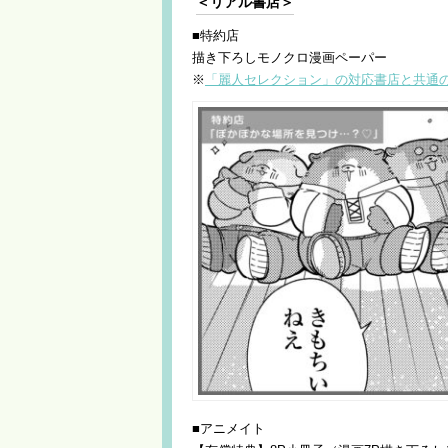
＜リアル書店＞
■特約店
描き下ろしモノクロ漫画ペーパー
※
「麗人セレクション」の対応書店と共通
■アニメイト