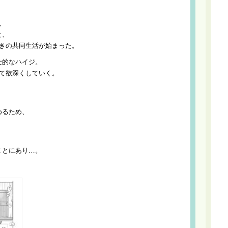
、
と、
付きの共同生活が始まった。
士的なハイジ。
て欲深くしていく。
めるため、
ことにあり…。