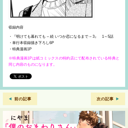
収録内容
・『明けても暮れても – 続 いつか恋になるまで – 3』 1～5話
・単行本収録描き下ろし6P
・特典漫画1P
※特典漫画1Pは紙コミックスの特約店にて配布されている特典と
同じ内容のものになります。
前の記事
次の記事