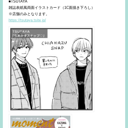
■TSUTAYA
雑誌表紙風両面イラストカード（1C面描き下ろし）
※店舗のみとなります。
https://tsutaya.tsite.jp/