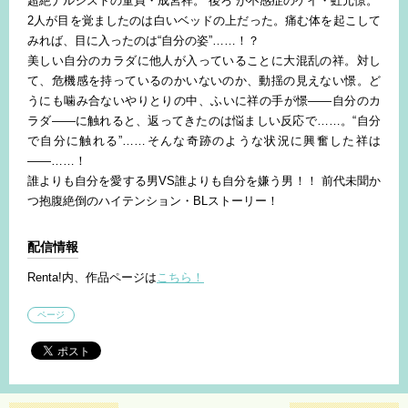
超絶ナルシストの童貞・成宮祥。“後ろ”が不感症のゲイ・虹元憬。
2人が目を覚ましたのは白いベッドの上だった。痛む体を起こして
みれば、目に入ったのは“自分の姿”……！？
美しい自分のカラダに他人が入っていることに大混乱の祥。対し
て、危機感を持っているのかいないのか、動揺の見えない憬。ど
うにも噛み合ないやりとりの中、ふいに祥の手が憬――自分のカ
ラダ――に触れると、返ってきたのは悩ましい反応で……。“自分
で自分に触れる”……そんな奇跡のような状況に興奮した祥は
――……！
誰よりも自分を愛する男VS誰よりも自分を嫌う男！！ 前代未聞か
つ抱腹絶倒のハイテンション・BLストーリー！
配信情報
Renta!内、作品ページは
こちら！
ページ