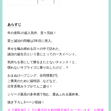
あらすじ
年の差BLの超人気作、堂々完結！
晋と誠治の同棲は2年目に突入。
幸せを噛み締める日々の中で訪れた、
誠治の誕生日という晋にとっての一大イベント。
気持ちを形にして贈るまたとないチャンス！と、
慣れないサプライズに乗り出したけど…？
おまぬけハプニング、合同捜査(!?)、
ご褒美のために猛特訓…などなど、
日常系尊みラブがてんこ盛り！
シリーズ最高の多幸感で包む、愛あふれる最終巻。
描き下ろし3ページ収録！
※【通常版】と【小冊子付き初回限定版】がございます。お間違