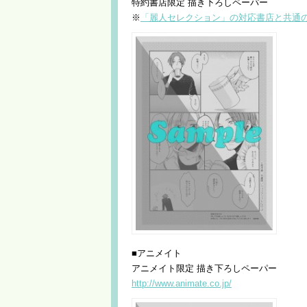
特約書店限定 描き下ろしペーパー
※
「麗人セレクション」の対応書店と共通
■アニメイト
アニメイト限定 描き下ろしペーパー
http://www.animate.co.jp/