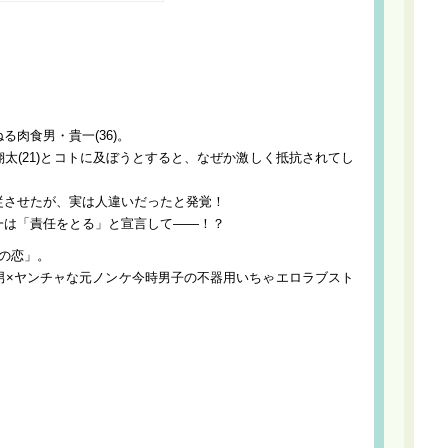
肉食男・貴一(36)。
太(21)とコトに及ぼうとすると、なぜか激しく抵抗されてし
従させたが、実は人違いだったと発覚！
一は「責任をとる」と宣言して――！？
の恋」。
男×ヤンチャな元ノンケ今時男子の不器用いちゃエロラブスト