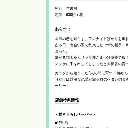
発行 竹書房
定価 630円＋税
あらすじ
本気の恋を知らず、ワンナイトばかりを重ねる
ある日、出会い系で約束したはずの相手・翔
まった。
嫌がる翔太をムリヤリ押さえつけ快楽で服
ノンケに手を出してしまったと大反省の貴
カラダから始まった2人の間に育つ「初めて
Ｈだけは器用な恋愛経験ゼロのヘタレ肉食
ーリー！
店舗特典情報
＜描き下ろしペーパー＞
■特約店