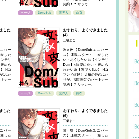
契約！？ サッカー…
ページ
Dom/Sub
業界人
白衣
ました
おすわり、よくできました
(4)
三栖よこ
ユニバー
攻×攻【Dom/Subユニバー
 愛した
ス】連載スタート！ 愛した
インテリ
い・尽くしたい系【インテリ
・褒めら
Dom】×快楽に弱い・褒めら
】 Hコ
れたい系【遊び人Sub】 Hコ
仲のふた
マンド炸裂！ 犬猿の仲のふた
ートナー
りが、期間限定のパートナー
契約！？ サッカー…
ページ
Dom/Sub
業界人
白衣
ました
おすわり、よくできました
(6)
三栖よこ
ユニバー
攻×攻【Dom/Subユニバー
 愛した
ス】連載スタート！ 愛した