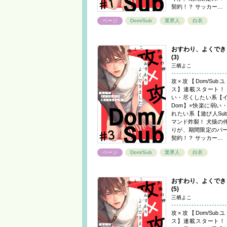
契約！？ サッカー…
ページ
Dom/Sub
業界人
白衣
おすわり、よくでき
(3)
三栖よこ
攻×攻【Dom/Sub
ス】連載スタート！
い・尽くしたい系【
Dom】×快楽に弱い
れたい系【遊び人Sub
マンド炸裂！ 犬猿の
りが、期間限定のパ
契約！？ サッカー…
ページ
Dom/Sub
業界人
白衣
おすわり、よくでき
(5)
三栖よこ
攻×攻【Dom/Sub
ス】連載スタート！