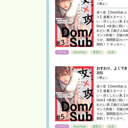
三栖よこ
攻×攻【Dom/Sub
ス】連載スタート！
い・尽くしたい系【
Dom】×快楽に弱い
れたい系【遊び人Sub
マンド炸裂！ 犬猿の
りが、期間限定のパ
契約！？ サッカー…
ページ
Dom/Sub
業界人
白衣
おすわり、よくでき
2(5)
三栖よこ
攻×攻【Dom/Sub
ス】連載スタート！
い・尽くしたい系【
Dom】×快楽に弱い
れたい系【遊び人Sub
マンド炸裂！ 犬猿の
りが、期間限定のパ
契約！？ サッカー…
ページ
Dom/Sub
業界人
白衣