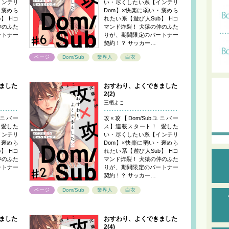
インテリ
い・尽くしたい系【インテリ
・褒めら
Dom】×快楽に弱い・褒めら
】 Hコ
れたい系【遊び人Sub】 Hコ
仲のふた
マンド炸裂！ 犬猿の仲のふた
ートナー
りが、期間限定のパートナー
契約！？ サッカー…
ページ
Dom/Sub
業界人
白衣
ました
おすわり、よくできました
2(2)
三栖よこ
ユニバー
攻×攻【Dom/Subユニバー
 愛した
ス】連載スタート！ 愛した
インテリ
い・尽くしたい系【インテリ
・褒めら
Dom】×快楽に弱い・褒めら
】 Hコ
れたい系【遊び人Sub】 Hコ
仲のふた
マンド炸裂！ 犬猿の仲のふた
ートナー
りが、期間限定のパートナー
契約！？ サッカー…
ページ
Dom/Sub
業界人
白衣
ました
おすわり、よくできました
2(4)