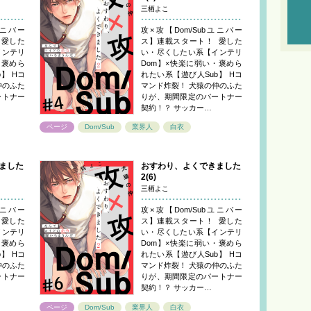
三栖よこ
ユニバー
攻×攻【Dom/Subユニバー
 愛した
ス】連載スタート！ 愛した
インテリ
い・尽くしたい系【インテリ
・褒めら
Dom】×快楽に弱い・褒めら
】 Hコ
れたい系【遊び人Sub】 Hコ
仲のふた
マンド炸裂！ 犬猿の仲のふた
ートナー
りが、期間限定のパートナー
契約！？ サッカー…
ページ
Dom/Sub
業界人
白衣
ました
おすわり、よくできました
2(6)
三栖よこ
ユニバー
攻×攻【Dom/Subユニバー
 愛した
ス】連載スタート！ 愛した
インテリ
い・尽くしたい系【インテリ
・褒めら
Dom】×快楽に弱い・褒めら
】 Hコ
れたい系【遊び人Sub】 Hコ
仲のふた
マンド炸裂！ 犬猿の仲のふた
ートナー
りが、期間限定のパートナー
契約！？ サッカー…
ページ
Dom/Sub
業界人
白衣