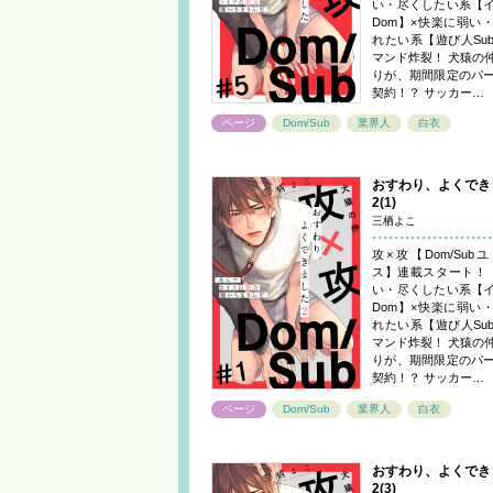
い・尽くしたい系【
Dom】×快楽に弱い
れたい系【遊び人Sub
マンド炸裂！ 犬猿の
りが、期間限定のパ
契約！？ サッカー…
ページ
Dom/Sub
業界人
白衣
おすわり、よくでき
2(1)
三栖よこ
攻×攻【Dom/Sub
ス】連載スタート！
い・尽くしたい系【
Dom】×快楽に弱い
れたい系【遊び人Sub
マンド炸裂！ 犬猿の
りが、期間限定のパ
契約！？ サッカー…
ページ
Dom/Sub
業界人
白衣
おすわり、よくでき
2(3)