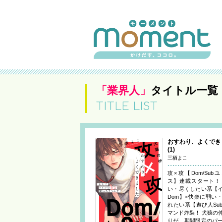
「業界人」
タイトル一覧
TITLE LIST
おすわり、よくでき
(1)
三栖よこ
攻×攻【Dom/Sub
ス】連載スタート！
い・尽くしたい系【
Dom】×快楽に弱い
れたい系【遊び人Sub
マンド炸裂！ 犬猿の
りが、期間限定のパ