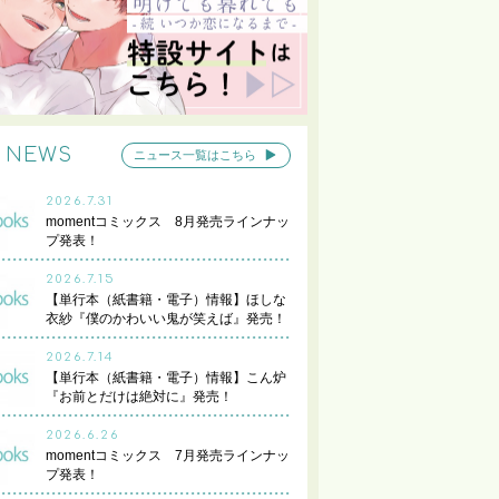
NEWS
ニュース一覧はこちら
2026.7.31
momentコミックス 8月発売ラインナッ
プ発表！
2026.7.15
【単行本（紙書籍・電子）情報】ほしな
衣紗『僕のかわいい鬼が笑えば』発売！
2026.7.14
【単行本（紙書籍・電子）情報】こん炉
『お前とだけは絶対に』発売！
2026.6.26
momentコミックス 7月発売ラインナッ
プ発表！