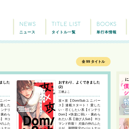
NEWS
TITLE LIST
BOOKS
ニュース
タイトル一覧
単行本情報
全 99 タイトル
ました
おすわり、よくできました
(2)
三栖よこ
ユニバー
攻×攻【Dom/Subユニバー
 愛した
ス】連載スタート！ 愛した
インテリ
い・尽くしたい系【インテリ
・褒めら
Dom】×快楽に弱い・褒めら
】 Hコ
れたい系【遊び人Sub】 Hコ
仲のふた
マンド炸裂！ 犬猿の仲のふた
ートナー
りが、期間限定のパートナー