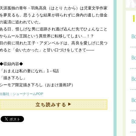
天涯孤独の青年・羽鳥高良（はとり たから）は児童文学作家
を夢見るも、思うような結果が得られずに身内の遺した借金
の返済に追われていた。
ある日、怪しげな男に追跡され逃げ込んだ先でひょんなこと
からムール王国という異世界に転移してしまい…！？
目の前に現れた王子・アダンベルドは、高良を愛しげに見つ
めると「会いたかった」と甘い口づけをしてきて――
◆収録内容◆
「おまえは私の妻になれ」1－6話
「描き下ろし」
シーモア限定描き下ろし（おまけ漫画1P）
出版社：シュークリームPOP
立ち読みする