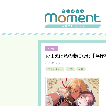
ページ
おまえは私の妻になれ【単行
小木カンヌ
ファンタジー
王族
花嫁