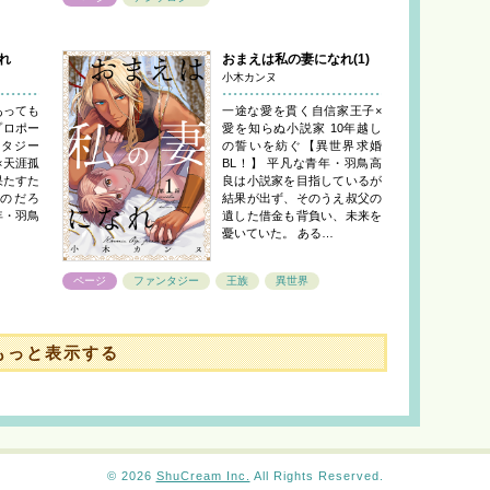
れ
おまえは私の妻になれ(1)
小木カンヌ
あっても
一途な愛を貫く自信家王子×
プロポー
愛を知らぬ小説家 10年越し
ンタジー
の誓いを紡ぐ【異世界求婚
×天涯孤
BL！】 平凡な青年・羽鳥高
果たすた
良は小説家を目指しているが
のだろ
結果が出ず、そのうえ叔父の
年・羽鳥
遺した借金も背負い、未来を
憂いていた。 ある…
ページ
ファンタジー
王族
異世界
もっと表示する
© 2026
ShuCream Inc.
All Rights Reserved.