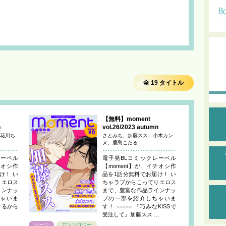
全 19 タイトル
【無料】moment
n
vol.26/2023 autumn
花川ち
さとみち、加藤スス、小木カン
ヌ、鹿島こたる
レーベル
電子発BLコミックレーベル
チオシ作
【moment】が、イチオシ作
け！ い
品を1話分無料でお届け！ い
りエロス
ちゃラブからこってりエロス
インナッ
まで、豊富な作品ラインナッ
ゃいま
プの一部を紹介しちゃいま
にするから
す！ ===== 『巧みなKISSで
受注して』加藤スス …
ページ
アンソロジー