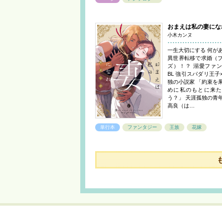
おまえは私の妻にな
小木カンヌ
一生大切にする 何が
異世界転移で求婚（
ズ）！？ 溺愛ファ
BL 強引スパダリ王子
独の小説家 「約束を
めに私のもとに来た
う？」 天涯孤独の青
高良（は…
単行本
ファンタジー
王族
花嫁