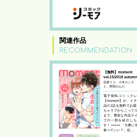
関連作品
RECOMMENDATION
【無料】moment
vol.15/2018 autum
佐倉リコ、小木カンヌ、
と、野田のんだ
電子発BLコミック
【moment】が、イ
品の1話を無料でお届
ちゃラブからこって
まで、豊富な作品ラ
プの一部を紹介しち
す！ ===== 「大事
食べていい？」佐…
ページ
アンソロジー