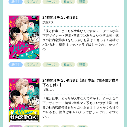
単行本
ラブコメ
リーマン
社会人
職場
24時間オチないKISS 2
加藤スス
「俺と仕事、どっちが大事なんですか？」 クールな年
下デザイナー・滝沢×営業マン系ちょいウザ上司・徳
良の社内恋愛模様をたっぷりお届け！ さっそく会社で
バレるわ、徳良はキャバクラではしゃぐわ、 かつて
の…
単行本
ラブコメ
リーマン
社会人
職場
24時間オチないKISS 2【単行本版（電子限定描き
下ろし付）】
加藤スス
「俺と仕事、どっちが大事なんですか？」 クールな年
下デザイナー・滝沢×営業マン系ちょいウザ上司・徳
良の社内恋愛模様をたっぷりお届け！ さっそく会社で
バレるわ、徳良はキャバクラではしゃぐわ、かつて
の…