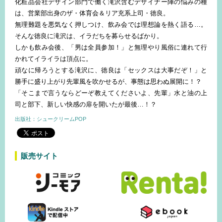
化粧品会社デザイン部門で働く滝沢含むデザイナー陣の悩みの種
は、営業部出身のザ・体育会＆リア充系上司・徳良。
無理難題を悪気なく押しつけ、飲み会では理想論を熱く語る…。
そんな徳良に滝沢は、イラだちを募らせるばかり。
しかも飲み会後、「男は全員参加！」と無理やり風俗に連れて行
かれてイライラは頂点に。
頑なに帰ろうとする滝沢に、徳良は「セックスは大事だぞ！」と
勝手に盛り上がり先輩風を吹かせるが、事態は思わぬ展開に！？
「そこまで言うならどーぞ教えてくださいよ、先輩」水と油の上
司と部下、新しい快感の扉を開いたが最後…！？
出版社：シュークリームPOP
販売サイト