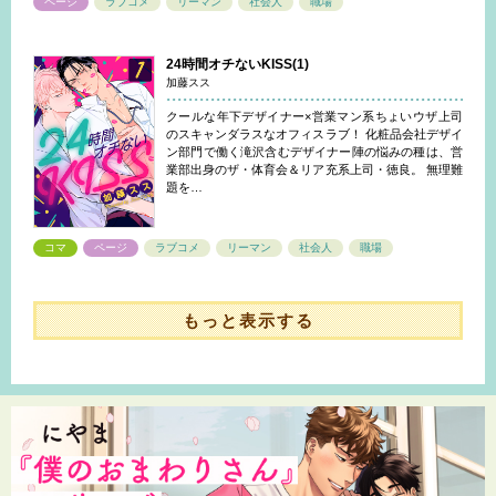
ページ
ラブコメ
リーマン
社会人
職場
24時間オチないKISS(1)
加藤スス
クールな年下デザイナー×営業マン系ちょいウザ上司
のスキャンダラスなオフィスラブ！ 化粧品会社デザイ
ン部門で働く滝沢含むデザイナー陣の悩みの種は、営
業部出身のザ・体育会＆リア充系上司・徳良。 無理難
題を…
コマ
ページ
ラブコメ
リーマン
社会人
職場
もっと表示する