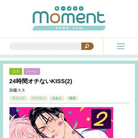
コマ
ページ
24時間オチないKISS(2)
加藤スス
ラブコメ
リーマン
社会人
職場