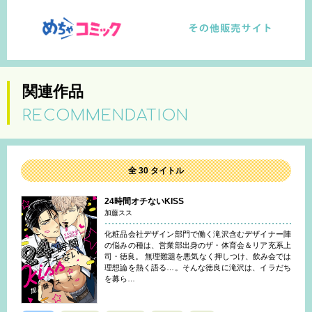
関連作品
RECOMMENDATION
全 30 タイトル
24時間オチないKISS
加藤スス
化粧品会社デザイン部門で働く滝沢含むデザイナー陣
の悩みの種は、営業部出身のザ・体育会＆リア充系上
司・徳良。 無理難題を悪気なく押しつけ、飲み会では
理想論を熱く語る…。そんな徳良に滝沢は、イラだち
を募ら…