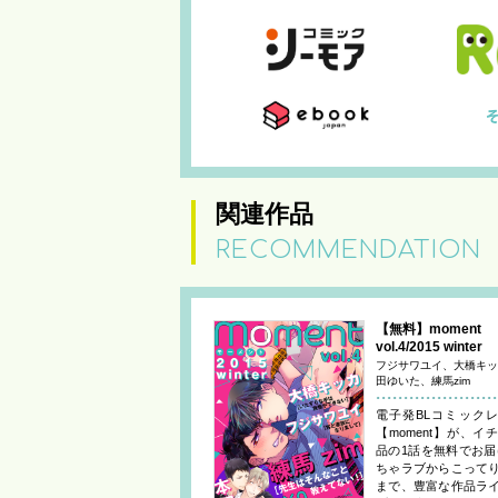
関連作品
RECOMMENDATION
【無料】moment
vol.4/2015 winter
フジサワユイ、大橋キッ
田ゆいた、練馬zim
電子発BLコミック
【moment】が、イ
品の1話を無料でお届
ちゃラブからこって
まで、豊富な作品ラ