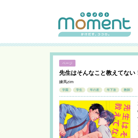
ページ
先生はそんなこと教えてない
練馬zim
学園
学生
年の差
年下攻
教師