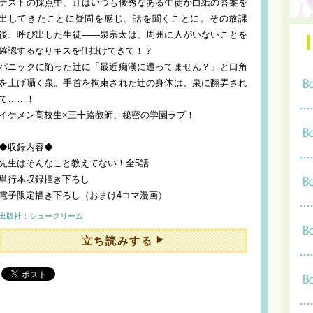
テストの採点中、辻はいつも優秀なある生徒が白紙の答案を
出してきたことに疑問を感じ、話を聞くことに。その放課
後、呼び出した生徒――泉宗太は、周囲に人がいないことを
確認するなりキスを仕掛けてきて！？
パニックに陥った辻に「最近痴漢に遭ってません？」と口角
を上げ囁く泉。手首を拘束された辻の身体は、泉に翻弄され
て……！
イケメン高校生×三十路教師、秘密の学園ラブ！
◆収録内容◆
先生はそんなこと教えてない！全5話
単行本収録描き下ろし
電子限定描き下ろし（おまけ4コマ漫画）
出版社：シュークリーム
立ち読みする