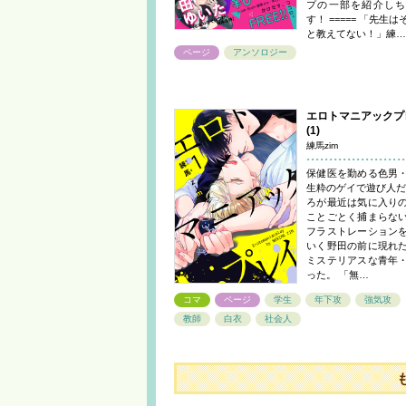
プの一部を紹介しち
す！ ===== 「先生
と教えてない！」練…
ページ
アンソロジー
エロトマニアックプ
(1)
練馬zim
保健医を勤める色男
生粋のゲイで遊び人だ
ろが最近は気に入り
ことごとく捕まらな
フラストレーション
いく野田の前に現れ
ミステリアスな青年
った。 「無…
コマ
ページ
学生
年下攻
強気攻
教師
白衣
社会人