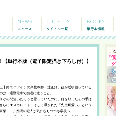
NEWS
TITLE LIST
BOOKS
ニュース
タイトル一覧
単行本情報
！【単行本版（電子限定描き下ろし付）】
三十路でバツイチの高校教師・辻正輝。彼が近頃困っている
のは、通勤電車で痴漢に遭うこと。
何かの間違いだろうと思っていたのに、前を触ったその手は
さらにエスカレート！そして囁かれた「先生可愛い」という
言葉……。痴漢の犯人が気になりつつも学校へ。