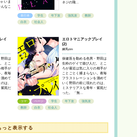
ゃいま
ネジの飛…
はそんなこ
単行本
学生
年下攻
強気攻
教師
白衣
社会人
レイ
エロトマニアックプレイ
(2)
練馬zim
・野田は
保健医を勤める色男・野田は
。 とこ
生粋のゲイで遊び人だ。 とこ
の相手が
ろが最近は気に入りの相手が
い。夜毎
ことごとく捕まらない。夜毎
を溜めて
フラストレーションを溜めて
たのは、
いく野田の前に現れたのは、
・紫苑だ
ミステリアスな青年・紫苑だ
った。 「無…
コマ
ページ
学生
年下攻
強気攻
教師
白衣
社会人
もっと表示する