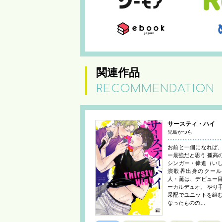
関連作品
RECOMMENDATION
サースティ・ハイ
児島かつら
お前と一個になれば
ー最強だと思う 孤高
シンガー・偉進（い
演歌界出身のクール
人・薫は、デビュー
ーカルデュオ。 やり
采配でユニットを組
なったものの…