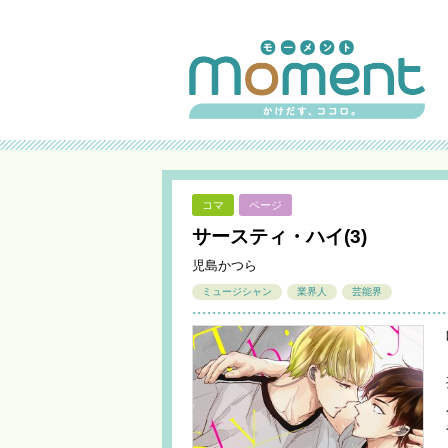
コマ
ページ
サースティ・ハイ(3)
児島かつら
ミュージシャン
業界人
芸能界