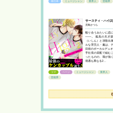
単行本
ミュージシャン
業界人
芸能界
サースティ・ハイ(2
児島かつら
殴り合うみたいに恋
───。 孤高の天才
（いしん）と演歌出
ルな苦労人・薫は、
目前のボーカルデュオ
手社長の采配で組む
ったものの、我が強
境遇も異なる2…
コマ
ページ
ミュージシャン
業界人
芸能界