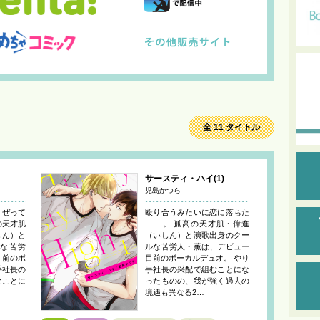
全 11 タイトル
サースティ・ハイ(1)
児島かつら
、ぜって
殴り合うみたいに恋に落ちた
の天才肌
───。 孤高の天才肌・偉進
しん）と
（いしん）と演歌出身のクー
な苦労
ルな苦労人・薫は、デビュー
目前のボ
目前のボーカルデュオ。 やり
手社長の
手社長の采配で組むことにな
むことに
ったものの、我が強く過去の
境遇も異なる2…