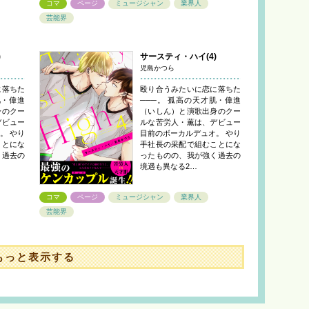
コマ
ページ
ミュージシャン
業界人
芸能界
)
サースティ・ハイ(4)
児島かつら
に落ちた
殴り合うみたいに恋に落ちた
肌・偉進
───。 孤高の天才肌・偉進
身のクー
（いしん）と演歌出身のクー
デビュー
ルな苦労人・薫は、デビュー
。 やり
目前のボーカルデュオ。 やり
ことにな
手社長の采配で組むことにな
く過去の
ったものの、我が強く過去の
境遇も異なる2…
コマ
ページ
ミュージシャン
業界人
芸能界
もっと表示する