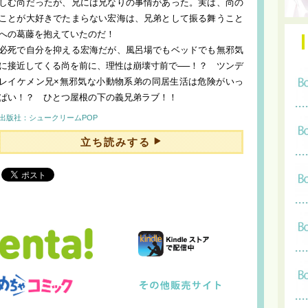
しむ尚だったが、兄には兄なりの事情があった。実は、尚の
ことが大好きでたまらない宏海は、兄弟として振る舞うこと
への葛藤を抱えていたのだ！
必死で自分を抑える宏海だが、風呂場でもベッドでも無邪気
に接近してくる尚を前に、理性は崩壊寸前で──！？ ツンデ
レイケメン兄×無邪気な小動物系弟の同居生活は危険がいっ
ぱい！？ ひとつ屋根の下の義兄弟ラブ！！
出版社：シュークリームPOP
立ち読みする