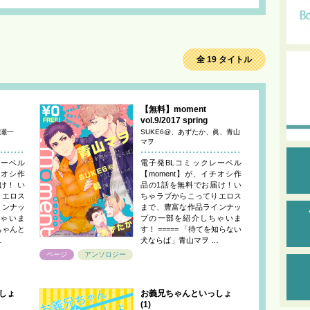
全 19 タイトル
【無料】moment
vol.9/2017 spring
瀬一
SUKE6@、あずたか、眞、青山
マヲ
レーベル
電子発BLコミックレーベル
チオシ作
【moment】が、イチオシ作
け！ い
品の1話を無料でお届け！い
りエロス
ちゃラブからこってりエロス
インナッ
まで、豊富な作品ラインナッ
ゃいま
プの一部を紹介しちゃいま
兄ちゃんと
す！ ===== 「待てを知らない
…
犬ならば」青山マヲ …
ページ
アンソロジー
しょ
お義兄ちゃんといっしょ
(1)