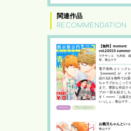
関連作品
RECOMMENDATION
【無料】moment
vol.2/2015 summer
マチサッコ、七木桂、成
草、青山マヲ
電子発BLコミック
【moment】が、イ
品の1話を無料でお届
ちゃラブからこって
まで、豊富な作品ラ
プの一部を紹介しち
す！ ===== 「お義
いっしょ」青山マヲ 
ページ
アンソロジー
お義兄ちゃんといっ
青山マヲ