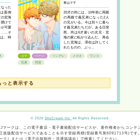
青山マヲ
になった
めは面倒
20才の尚には、10年前に両親
度の宏海
の再婚で義兄弟になった2人
を開けて
の兄がいる。今は別々に暮ら
尚が可愛
す義兄弟たちだが、ある日突
 ……そ
然、尚は6才違いの次兄・宏
は。 時
海の家に転がり込んだ。 再会
した宏海は、滞在は許してく
れたものの、ぶっ…
弟
コマ
ページ
ツンデレ
メガネ
ワンコ
兄弟
同居
もっと表示する
© 2026
ShuCream Inc.
All Rights Reserved.
BJマークは、この電子書店・電子書籍配信サービスが、著作権者からコンテ
正規版配信サービスであることを示す登録商標(登録番号第6091713号)です
ーク］または［電子出版制作・流通協議会］で検索してください。