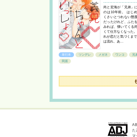
尚と宏海が「兄弟」
のは10年前。 はじ
くさいとつれない態
だったけれど、ふた
みれば、懐いてくる
くて仕方なくなった。
れが恋だと気づくまで
は流れ、あ…
単行本
ツンデレ
メガネ
ワンコ
兄
同居
A
た
マ