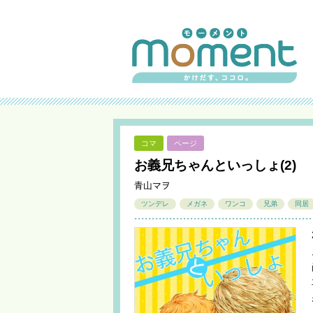
コマ
ページ
お義兄ちゃんといっしょ(2)
青山マヲ
ツンデレ
メガネ
ワンコ
兄弟
同居