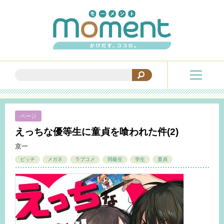
ページ
えっちな優等生に童貞を喰われた件(2)
京一
ビッチ
メガネ
ラブコメ
同級生
学生
童貞