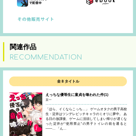
関連作品
RECOMMENDATION
全 8 タイトル
えっちな優等生に童貞を喰われた件(1)
京一
「ほら、イくならこっち…」 ゲームオタクの男子高校
生・淀井はツンデレビッチキャラのミオリに夢中。 あ
る日の放課後、ゲームに没頭してしまい帰りが遅くな
った淀井が“使用禁止”の男子トイレの前を通ると
――… 「ん…