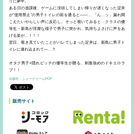
リに夢中。
ある日の放課後、ゲームに没頭してしまい帰りが遅くなった淀井
が“使用禁止”の男子トイレの前を通ると――… 「ん…ッ」漏れ聞
こえたいやらしい声に反応し、そっと覗いてみると…クラスの優
等生・新島が淫靡な様子で男子に突かれ、気持ちよさげに声をあ
げる姿が…！！！
翌日、覗き見ていたことがバレてしまった淀井は、新島に男子ト
イレに連れ込まれて―…？
オタク男子×隠れビッチの優等生が贈る、刺激強めのドキエロラ
ブ！！
出版社：シュークリームPOP
販売サイト