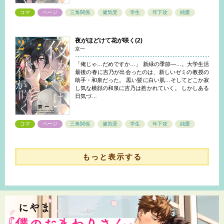
コマ
ページ
三角関係
健気受
学生
年下攻
純愛
夜がほどけて花が咲く(2)
京一
「俺じゃ…だめですか…」 新緑の季節―…。大学生活
最後の春に吉乃が出会ったのは、新しいゼミの教授の
助手・和泉だった。 黒い髪に白い肌…そしてどこか寂
し気な横顔の和泉に吉乃は惹かれていく。 しかしある
日気づ…
コマ
ページ
三角関係
健気受
学生
年下攻
純愛
もっと表示する