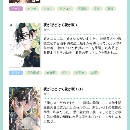
ページ
ビッチ
メガネ
ラブコメ
同級生
学生
童貞
夜がほどけて花が咲く
京一
好きな人には、好きな人がいました。 純情美大生×教
授に恋する助手 俺の恋は最初から終わっていた 大学4
年の春。 憧れていた教授のゼミを受講した吉乃は、
教授よりもその助手・和泉の美しさに心を奪われ…
単行本
三角関係
健気受
学生
年下攻
純愛
夜がほどけて花が咲く(1)
京一
「俺じゃ…だめですか…」 新緑の季節―…。大学生活
最後の春に吉乃が出会ったのは、新しいゼミの教授の
助手・和泉だった。 黒い髪に白い肌…そしてどこか寂
し気な横顔の和泉に吉乃は惹かれていく。 しかしある
日気づ…