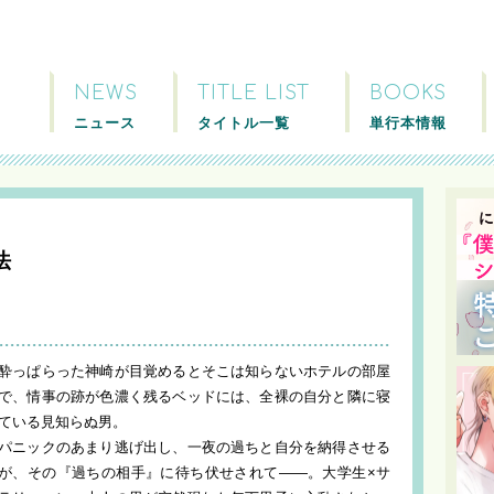
NEWS
TITLE LIST
BOOKS
ニュース
タイトル一覧
単行本情報
法
酔っぱらった神崎が目覚めるとそこは知らないホテルの部屋
で、情事の跡が色濃く残るベッドには、全裸の自分と隣に寝
ている見知らぬ男。
パニックのあまり逃げ出し、一夜の過ちと自分を納得させる
が、その『過ちの相手』に待ち伏せされて——。大学生×サ