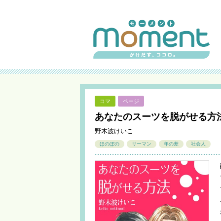
コマ
ページ
あなたのスーツを脱がせる方
野木波けいこ
ほのぼの
リーマン
年の差
社会人