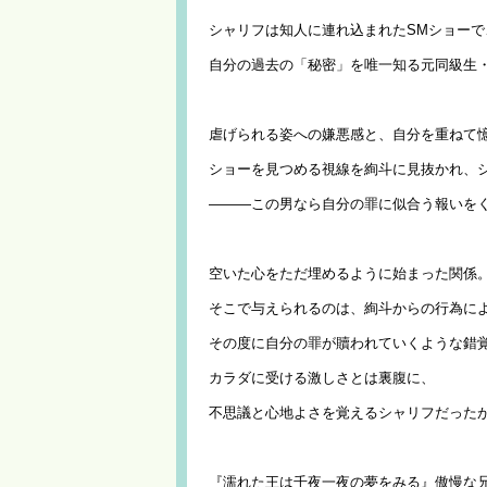
シャリフは知人に連れ込まれたSMショーで
自分の過去の「秘密」を唯一知る元同級生
虐げられる姿への嫌悪感と、自分を重ねて
ショーを見つめる視線を絢斗に見抜かれ、
―――この男なら自分の罪に似合う報いを
空いた心をただ埋めるように始まった関係
そこで与えられるのは、絢斗からの行為に
その度に自分の罪が贖われていくような錯
カラダに受ける激しさとは裏腹に、
不思議と心地よさを覚えるシャリフだった
『濡れた王は千夜一夜の夢をみる』傲慢な