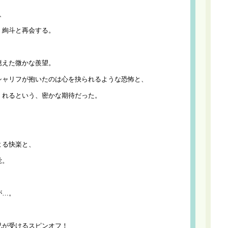
、
・絢斗と再会する。
憶えた微かな羨望。
シャリフが抱いたのは心を抉られるような恐怖と、
くれるという、密かな期待だった。
。
よる快楽と、
覚。
が…。
兄が受けるスピンオフ！