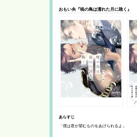
おもい央『暁の鳥は濡れた月に跪く』
あらすじ
「僕は君が望むものをあげられるよ」