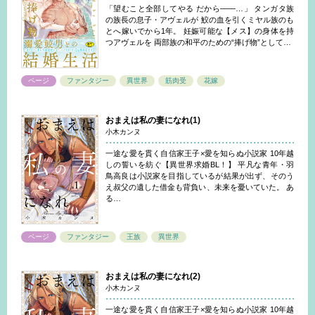
「望むこと全部してやる だから――…」 タンガタ族
の族長の息子・アヴェルが 鮫の血を引くミヤル族のも
とへ嫁いでから1年。 妊娠可能な【メス】の身体を持
つアヴェルを 両部族の和平のための“捧げ物”として…
ページ
ファンタジー
異世界
筋肉受
花嫁
おまえは私の妻になれ(1)
小木カンヌ
一途な愛を貫く自信家王子×愛を知らぬ小説家 10年越
しの誓いを紡ぐ【異世界求婚BL！】 平凡な青年・羽
鳥高良は小説家を目指しているが結果が出ず、そのう
え叔父の遺した借金も背負い、未来を憂いていた。 あ
る…
ページ
ファンタジー
王族
異世界
おまえは私の妻になれ(2)
小木カンヌ
一途な愛を貫く自信家王子×愛を知らぬ小説家 10年越