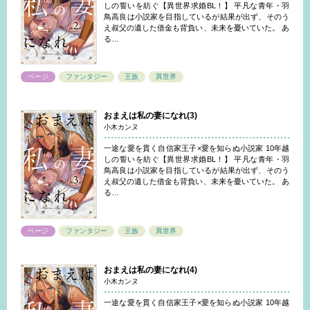
しの誓いを紡ぐ【異世界求婚BL！】 平凡な青年・羽
鳥高良は小説家を目指しているが結果が出ず、そのう
え叔父の遺した借金も背負い、未来を憂いていた。 あ
る…
ページ
ファンタジー
王族
異世界
おまえは私の妻になれ(3)
小木カンヌ
一途な愛を貫く自信家王子×愛を知らぬ小説家 10年越
しの誓いを紡ぐ【異世界求婚BL！】 平凡な青年・羽
鳥高良は小説家を目指しているが結果が出ず、そのう
え叔父の遺した借金も背負い、未来を憂いていた。 あ
る…
ページ
ファンタジー
王族
異世界
おまえは私の妻になれ(4)
小木カンヌ
一途な愛を貫く自信家王子×愛を知らぬ小説家 10年越