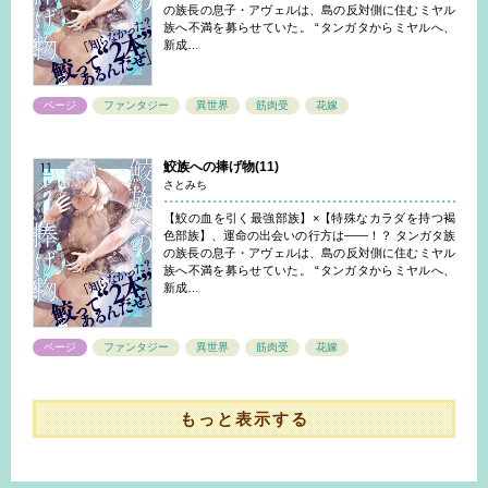
の族長の息子・アヴェルは、島の反対側に住むミヤル
族へ不満を募らせていた。 “タンガタからミヤルへ、
新成…
ページ
ファンタジー
異世界
筋肉受
花嫁
鮫族への捧げ物(11)
さとみち
【鮫の血を引く最強部族】×【特殊なカラダを持つ褐
色部族】、運命の出会いの行方は――！？ タンガタ族
の族長の息子・アヴェルは、島の反対側に住むミヤル
族へ不満を募らせていた。 “タンガタからミヤルへ、
新成…
ページ
ファンタジー
異世界
筋肉受
花嫁
もっと表示する