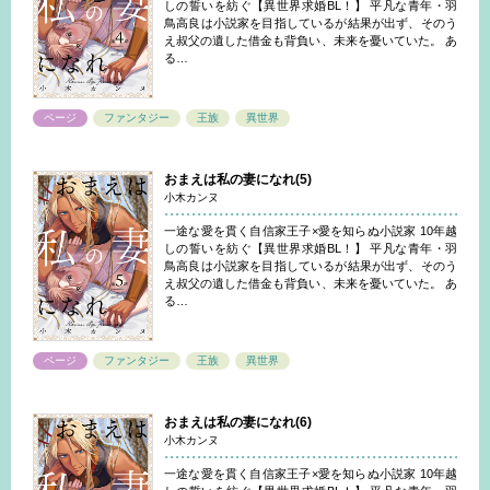
しの誓いを紡ぐ【異世界求婚BL！】 平凡な青年・羽
鳥高良は小説家を目指しているが結果が出ず、そのう
え叔父の遺した借金も背負い、未来を憂いていた。 あ
る…
ページ
ファンタジー
王族
異世界
おまえは私の妻になれ(5)
小木カンヌ
一途な愛を貫く自信家王子×愛を知らぬ小説家 10年越
しの誓いを紡ぐ【異世界求婚BL！】 平凡な青年・羽
鳥高良は小説家を目指しているが結果が出ず、そのう
え叔父の遺した借金も背負い、未来を憂いていた。 あ
る…
ページ
ファンタジー
王族
異世界
おまえは私の妻になれ(6)
小木カンヌ
一途な愛を貫く自信家王子×愛を知らぬ小説家 10年越