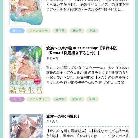
とへ嫁いでから1年。 妊娠可能な【メス】の身体を持
つアヴェルを 両部族の和平のための“捧げ物”とし…
単行本
ファンタジー
異世界
筋肉受
花嫁
鮫族への捧げ物 after marriage【単行本版
（Renta！限定描き下ろし付）】
さとみち
望むこと全部してやる だから――…」 タンガタ族の
族長の息子・アヴェルが 鮫の血を引くミヤル族のもと
へ嫁いでから1年。 妊娠可能な【メス】の身体を持つ
アヴェルを 両部族の和平のための“捧げ物”として娶…
ページ
ファンタジー
異世界
筋肉受
花嫁
鮫族への捧げ物(10)
さとみち
【鮫の血を引く最強部族】×【特殊なカラダを持つ褐
色部族】、運命の出会いの行方は――！？ タンガタ族