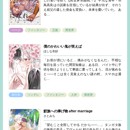
しの誓いを紡ぐ【異世界求婚BL！】 平凡な青年・羽
鳥高良は小説家を目指しているが結果が出ず、そのう
え叔父の遺した借金も背負い、未来を憂いていた。 あ
る…
ページ
ファンタジー
王族
異世界
僕のかわいい鬼が笑えば
ほしな衣紗
「お前が傍にいると… 痛みがなくなるんだ」 平穏な
毎日を送っていた間宮知春は、ある日、 バイト中に子
供を助けようとして事故に遭ってしまう。 目が覚める
と――そこは全く見覚えのない謎の村。 スマホは通
じ…
単行本
ツンデレ
ファンタジー
人外
異世界
鮫族への捧げ物 after marriage
さとみち
「望むこと全部してやる だから――…」 タンガタ族
の族長の息子・アヴェルが 鮫の血を引くミヤル族のも