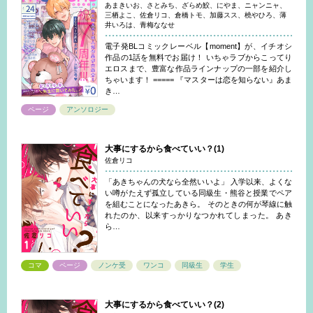
あまきいお、さとみち、ざらめ鮫、にやま、ニャンニャ、
三栖よこ、佐倉リコ、倉橋トモ、加藤スス、橈やひろ、薄
井いろは、青梅ななせ
電子発BLコミックレーベル【moment】が、イチオシ
作品の1話を無料でお届け！ いちゃラブからこってり
エロスまで、豊富な作品ラインナップの一部を紹介し
ちゃいます！ ===== 『マスターは恋を知らない』あま
き…
ページ
アンソロジー
大事にするから食べていい？(1)
佐倉リコ
「あきちゃんの犬なら全然いいよ」 入学以来、よくな
い噂がたえず孤立している同級生・熊谷と授業でペア
を組むことになったあきら。 そのときの何が琴線に触
れたのか、以来すっかりなつかれてしまった。 あき
ら…
コマ
ページ
ノンケ受
ワンコ
同級生
学生
大事にするから食べていい？(2)