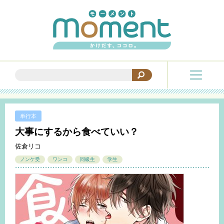
単行本
大事にするから食べていい？
佐倉リコ
ノンケ受
ワンコ
同級生
学生