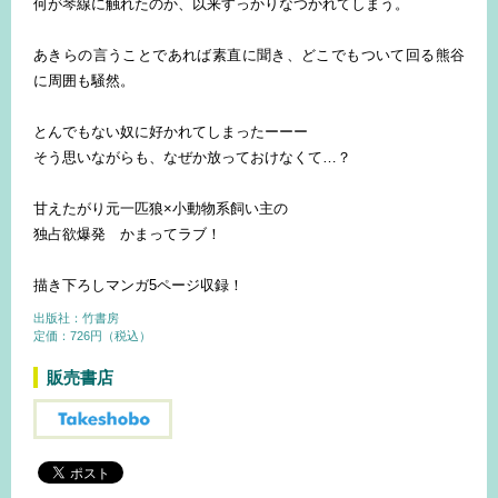
何が琴線に触れたのか、以来すっかりなつかれてしまう。
あきらの言うことであれば素直に聞き、どこでもついて回る熊谷
に周囲も騒然。
とんでもない奴に好かれてしまったーーー
そう思いながらも、なぜか放っておけなくて…？
甘えたがり元一匹狼×小動物系飼い主の
独占欲爆発 かまってラブ！
描き下ろしマンガ5ページ収録！
出版社：竹書房
定価：726円（税込）
販売書店