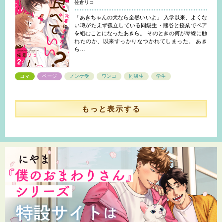
佐倉リコ
「あきちゃんの犬なら全然いいよ」 入学以来、よくな
い噂がたえず孤立している同級生・熊谷と授業でペア
を組むことになったあきら。 そのときの何が琴線に触
れたのか、以来すっかりなつかれてしまった。 あき
ら…
コマ
ページ
ノンケ受
ワンコ
同級生
学生
もっと表示する