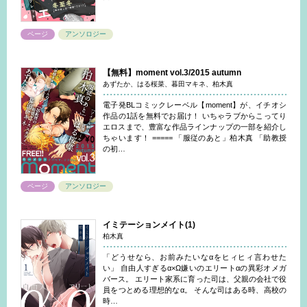
ページ
アンソロジー
【無料】moment vol.3/2015 autumn
あずたか、はる桜菜、暮田マキネ、柏木真
電子発BLコミックレーベル【moment】が、イチオシ
作品の1話を無料でお届け！ いちゃラブからこってり
エロスまで、豊富な作品ラインナップの一部を紹介し
ちゃいます！ ===== 「服従のあと」柏木真 「助教授
の初…
ページ
アンソロジー
イミテーションメイト(1)
柏木真
「どうせなら、お前みたいなαをヒィヒィ言わせた
い」 自由人すぎるα×Ω嫌いのエリートαの異彩オメガ
バース。 エリート家系に育った司は、父親の会社で役
員をつとめる理想的なα。 そんな司はある時、高校の
時…