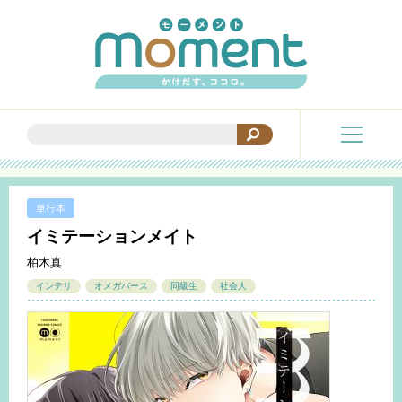
単行本
イミテーションメイト
柏木真
インテリ
オメガバース
同級生
社会人