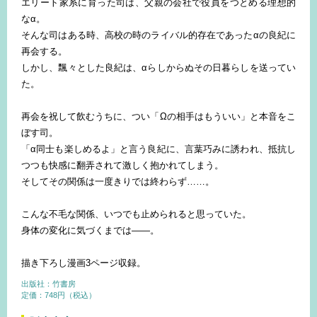
エリート家系に育った司は、父親の会社で役員をつとめる理想的
なα。
そんな司はある時、高校の時のライバル的存在であったαの良紀に
再会する。
しかし、飄々とした良紀は、αらしからぬその日暮らしを送ってい
た。
再会を祝して飲むうちに、つい「Ωの相手はもういい」と本音をこ
ぼす司。
「α同士も楽しめるよ」と言う良紀に、言葉巧みに誘われ、抵抗し
つつも快感に翻弄されて激しく抱かれてしまう。
そしてその関係は一度きりでは終わらず……。
こんな不毛な関係、いつでも止められると思っていた。
身体の変化に気づくまでは――。
描き下ろし漫画3ページ収録。
出版社：竹書房
定価：748円（税込）