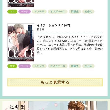
コマ
ページ
インテリ
オメガバース
同級生
社会人
イミテーションメイト(2)
柏木真
「どうせなら、お前みたいなαをヒィヒィ言わせた
い」 自由人すぎるα×Ω嫌いのエリートαの異彩オメガ
バース。 エリート家系に育った司は、父親の会社で役
員をつとめる理想的なα。 そんな司はある時、高校の
時…
コマ
ページ
インテリ
オメガバース
同級生
社会人
もっと表示する