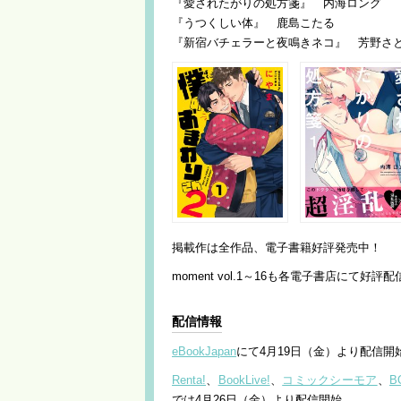
『愛されたがりの処方箋』 内海ロング
『うつくしい体』 鹿島こたる
『新宿バチェラーと夜鳴きネコ』 芳野さ
掲載作は全作品、電子書籍好評発売中！
moment vol.1～16も各電子書店にて好評
配信情報
eBookJapan
にて4月19日（金）より配信開
Renta!
、
BookLive!
、
コミックシーモア
、
B
では4月26日（金）より配信開始。