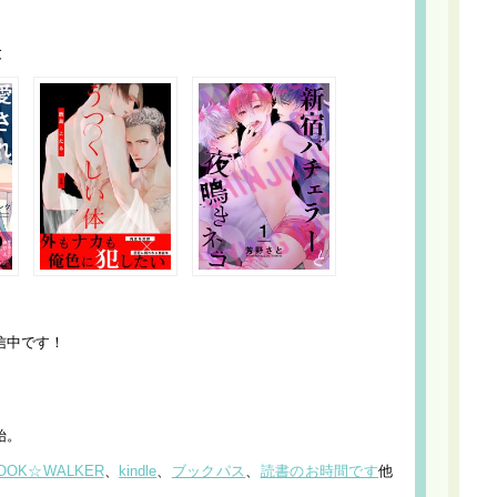
と
配信中です！
始。
OOK☆WALKER
、
kindle
、
ブックパス
、
読書のお時間です
他