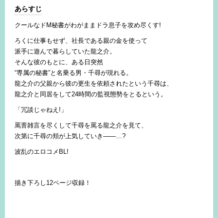
あらすじ
クールなドM秘書がわがままドラ息子を攻め尽くす!
ろくに仕事もせず、社長である親の金を使って
派手に遊んで暮らしていた龍之介。
そんな彼のもとに、ある日突然
“専属の秘書”と名乗る男・千尋が現れる。
龍之介の父親から彼の更生を依頼されたという千尋は、
龍之介と同居をして24時間の監視態勢をとるという。
「冗談じゃねえ!」
罵詈雑言を尽くして千尋を罵る龍之介を見て、
次第に千尋の頬が上気していき――…?
波乱のエロコメBL!
描き下ろし12ページ収録！