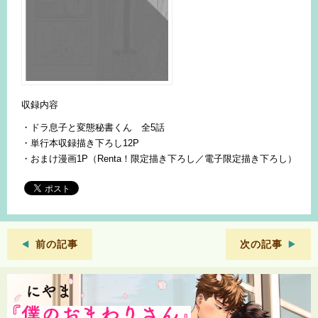
収録内容
・ドラ息子と変態秘書くん 全5話
・単行本収録描き下ろし12P
・おまけ漫画1P（Renta！限定描き下ろし／電子限定描き下ろし）
前の記事
次の記事