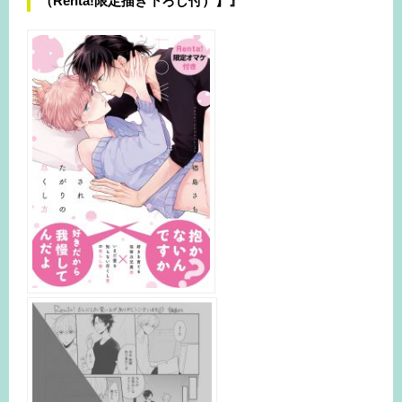
（Renta!限定描き下ろし付）】』