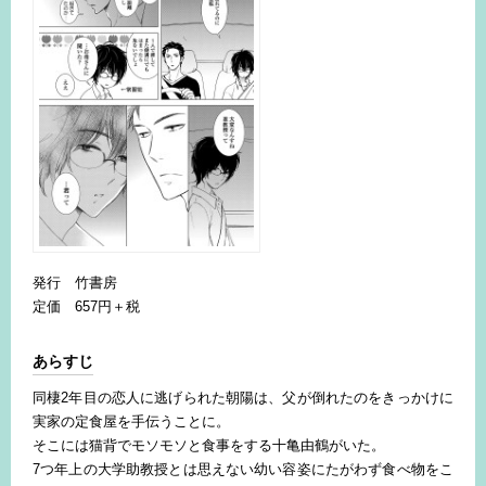
発行 竹書房
定価 657円＋税
あらすじ
同棲2年目の恋人に逃げられた朝陽は、父が倒れたのをきっかけに
実家の定食屋を手伝うことに。
そこには猫背でモソモソと食事をする十亀由鶴がいた。
7つ年上の大学助教授とは思えない幼い容姿にたがわず食べ物をこ