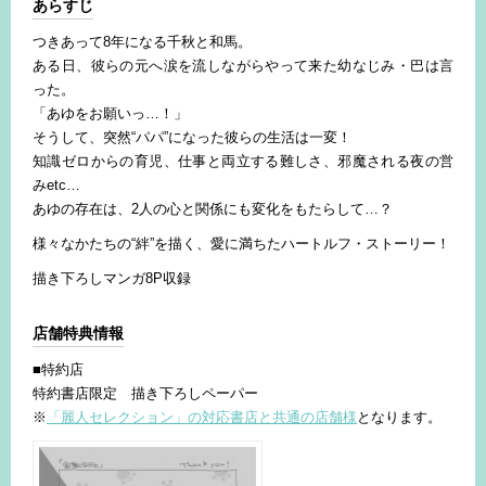
あらすじ
つきあって8年になる千秋と和馬。
ある日、彼らの元へ涙を流しながらやって来た幼なじみ・巴は言
った。
「あゆをお願いっ…！」
そうして、突然“パパ”になった彼らの生活は一変！
知識ゼロからの育児、仕事と両立する難しさ、邪魔される夜の営
みetc…
あゆの存在は、2人の心と関係にも変化をもたらして…？
様々なかたちの“絆”を描く、愛に満ちたハートルフ・ストーリー！
描き下ろしマンガ8P収録
店舗特典情報
■特約店
特約書店限定 描き下ろしペーパー
※
「麗人セレクション」の対応書店と共通の店舗様
となります。